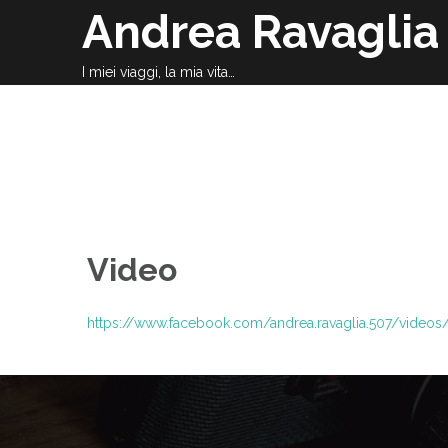
Skip
Andrea Ravaglia
to
content
I miei viaggi, la mia vita…
H
Video
https://www.facebook.com/andrea.ravaglia.507/video