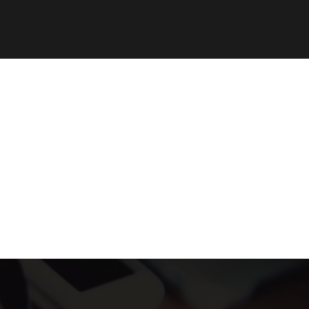
no
I miei viaggi
Meteo