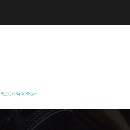
omepage
Il nuovo millennio
Bologna
Chi so
s/655731784608852/